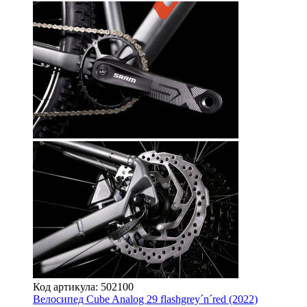
Код артикула: 502100
Велосипед Cube Analog 29 flashgrey´n´red (2022)