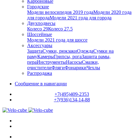
Карбоновые
Городские
Модели велосипедов 2019 года
Модели 2020 года
для города
Модели 2021 года для города
Двухподвесы
Колесо 29
Колесо 27.5
Шоссейные
Модели 2021 года для шоссе
Аксессуары
Защита
Сумки, рюкзаки
Одежда
Сумки на
раму
Камеры
Грипсы, рога
Защита рамы,
пера
Инструменты
Насосы
Смазки,
очистители
Фляги
Фонарики
Чехлы
Распродажа
Сообщение в навигации
+7(495)409-2353
+7(936)134-14-88