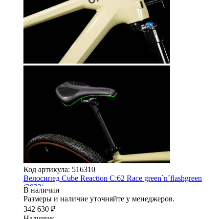
Код артикула: 516310
Велосипед Cube Reaction C:62 Race green´n´flashgreen
(2022)
В наличии
Размеры и наличие уточняйте у менеджеров.
342 630
₽
Наличие: