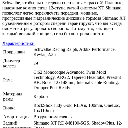
Schwalbe, чтобы вы не теряли сцепления с трассой! Плавные,
надежные компоненты 12-ступенчатой системы XT Shimano
позволяет легко переключать передачи, мощные,
прогрессивные гидравлические дисковые тормоза Shimano XT
с увеличенным ротором спереди гарантируют, что вы всегда
сможете отрегулировать скорость. Потому что, как знает
каждый великий гонщик, сила без контроля - ничто.
Характеристики
Schwalbe Racing Ralph, Addix Performance,
Покрышки
Kevlar, 2.25
Диаметр
29
колеса
C:62 Monocoque Advanced Twin Mold
Technology, ARG2, Tapered Headtube, PressFit
Рама
BB, Boost 12x148mm, Internal Cable Routing,
Dropper Post Ready
Материал
Карбон
рамы
RockShox Judy Gold RL Air, 100mm, OneLoc,
Вилка
15x110mm
Амортизация
Воздушно-масляная
Задний
Shimano XT RD-M8100-SGS, ShadowPlus, 12-