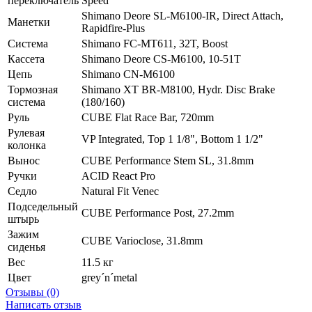
переключатель
Speed
Shimano Deore SL-M6100-IR, Direct Attach,
Манетки
Rapidfire-Plus
Система
Shimano FC-MT611, 32T, Boost
Кассета
Shimano Deore CS-M6100, 10-51T
Цепь
Shimano CN-M6100
Тормозная
Shimano XT BR-M8100, Hydr. Disc Brake
система
(180/160)
Руль
CUBE Flat Race Bar, 720mm
Рулевая
VP Integrated, Top 1 1/8", Bottom 1 1/2"
колонка
Вынос
CUBE Performance Stem SL, 31.8mm
Ручки
ACID React Pro
Седло
Natural Fit Venec
Подседельный
CUBE Performance Post, 27.2mm
штырь
Зажим
CUBE Varioclose, 31.8mm
сиденья
Вес
11.5 кг
Цвет
grey´n´metal
Отзывы (0)
Написать отзыв