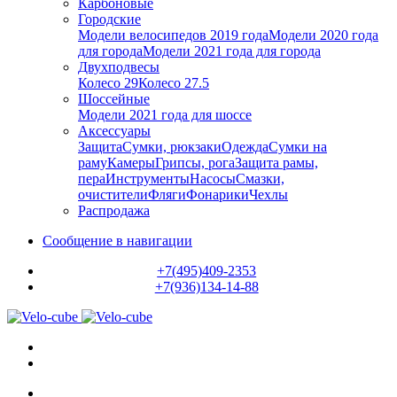
Карбоновые
Городские
Модели велосипедов 2019 года
Модели 2020 года
для города
Модели 2021 года для города
Двухподвесы
Колесо 29
Колесо 27.5
Шоссейные
Модели 2021 года для шоссе
Аксессуары
Защита
Сумки, рюкзаки
Одежда
Сумки на
раму
Камеры
Грипсы, рога
Защита рамы,
пера
Инструменты
Насосы
Смазки,
очистители
Фляги
Фонарики
Чехлы
Распродажа
Сообщение в навигации
+7(495)409-2353
+7(936)134-14-88