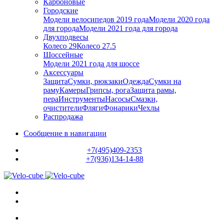
Карбоновые
Городские
Модели велосипедов 2019 года
Модели 2020 года
для города
Модели 2021 года для города
Двухподвесы
Колесо 29
Колесо 27.5
Шоссейные
Модели 2021 года для шоссе
Аксессуары
Защита
Сумки, рюкзаки
Одежда
Сумки на
раму
Камеры
Грипсы, рога
Защита рамы,
пера
Инструменты
Насосы
Смазки,
очистители
Фляги
Фонарики
Чехлы
Распродажа
Сообщение в навигации
+7(495)409-2353
+7(936)134-14-88