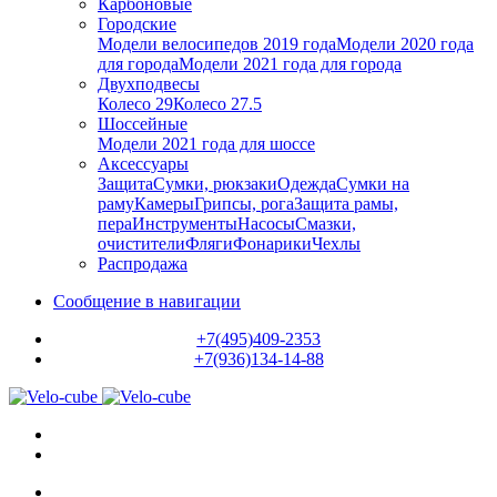
Карбоновые
Городские
Модели велосипедов 2019 года
Модели 2020 года
для города
Модели 2021 года для города
Двухподвесы
Колесо 29
Колесо 27.5
Шоссейные
Модели 2021 года для шоссе
Аксессуары
Защита
Сумки, рюкзаки
Одежда
Сумки на
раму
Камеры
Грипсы, рога
Защита рамы,
пера
Инструменты
Насосы
Смазки,
очистители
Фляги
Фонарики
Чехлы
Распродажа
Сообщение в навигации
+7(495)409-2353
+7(936)134-14-88