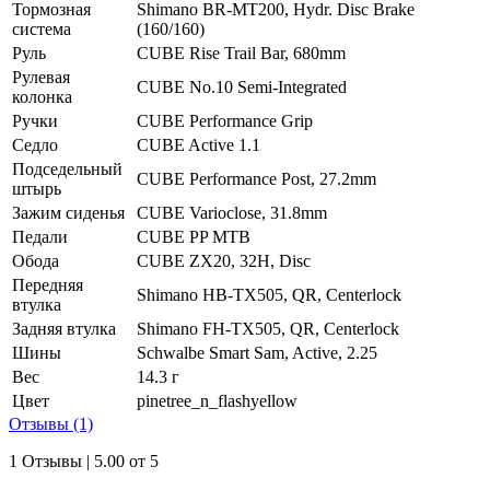
Тормозная
Shimano BR-MT200, Hydr. Disc Brake
система
(160/160)
Руль
CUBE Rise Trail Bar, 680mm
Рулевая
CUBE No.10 Semi-Integrated
колонка
Ручки
CUBE Performance Grip
Седло
CUBE Active 1.1
Подседельный
CUBE Performance Post, 27.2mm
штырь
Зажим сиденья
CUBE Varioclose, 31.8mm
Педали
CUBE PP MTB
Обода
CUBE ZX20, 32H, Disc
Передняя
Shimano HB-TX505, QR, Centerlock
втулка
Задняя втулка
Shimano FH-TX505, QR, Centerlock
Шины
Schwalbe Smart Sam, Active, 2.25
Вес
14.3 г
Цвет
pinetree_n_flashyellow
Отзывы (1)
1 Отзывы | 5.00 от 5