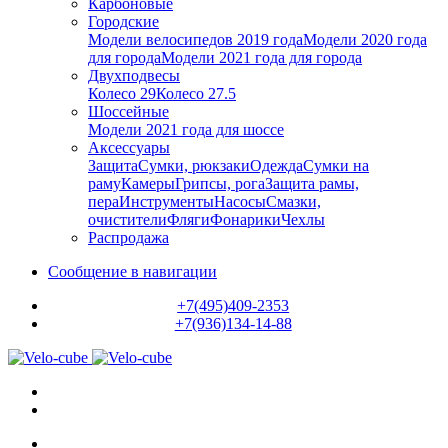
Карбоновые
Городские
Модели велосипедов 2019 года
Модели 2020 года
для города
Модели 2021 года для города
Двухподвесы
Колесо 29
Колесо 27.5
Шоссейные
Модели 2021 года для шоссе
Аксессуары
Защита
Сумки, рюкзаки
Одежда
Сумки на
раму
Камеры
Грипсы, рога
Защита рамы,
пера
Инструменты
Насосы
Смазки,
очистители
Фляги
Фонарики
Чехлы
Распродажа
Сообщение в навигации
+7(495)409-2353
+7(936)134-14-88