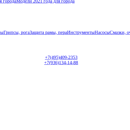
я города
Модели 2021 года для города
ры
Грипсы, рога
Защита рамы, пера
Инструменты
Насосы
Смазки, о
+7(495)409-2353
+7(936)134-14-88