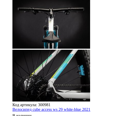
Код артикула: 300981
Велосипед cube access ws 29 white-blue 2021
В наличии