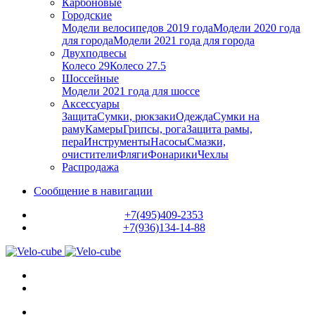
Карбоновые
Городские
Модели велосипедов 2019 года
Модели 2020 года
для города
Модели 2021 года для города
Двухподвесы
Колесо 29
Колесо 27.5
Шоссейные
Модели 2021 года для шоссе
Аксессуары
Защита
Сумки, рюкзаки
Одежда
Сумки на
раму
Камеры
Грипсы, рога
Защита рамы,
пера
Инструменты
Насосы
Смазки,
очистители
Фляги
Фонарики
Чехлы
Распродажа
Сообщение в навигации
+7(495)409-2353
+7(936)134-14-88