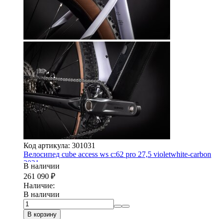
Код артикула: 301031
Велосипед cube access ws c:62 pro 27,5 violetwhite-carbon
2021
В наличии
261 090
₽
Наличие:
В наличии
В корзину