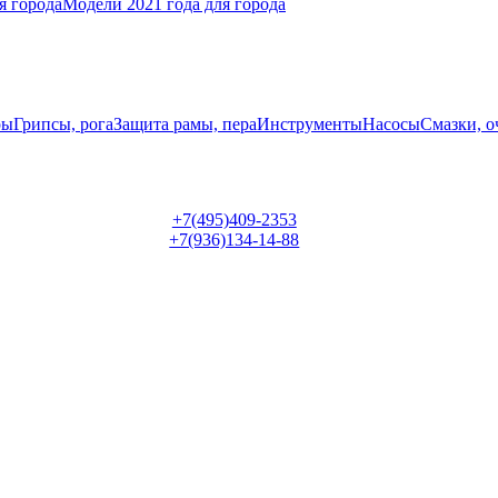
я города
Модели 2021 года для города
ры
Грипсы, рога
Защита рамы, пера
Инструменты
Насосы
Смазки, о
+7(495)409-2353
+7(936)134-14-88