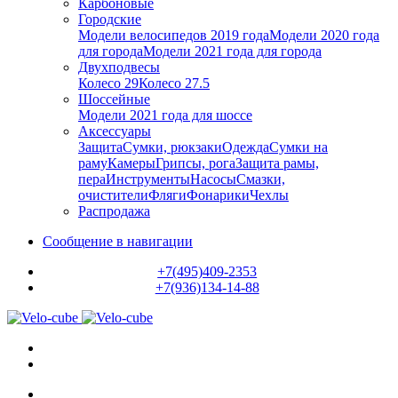
Карбоновые
Городские
Модели велосипедов 2019 года
Модели 2020 года
для города
Модели 2021 года для города
Двухподвесы
Колесо 29
Колесо 27.5
Шоссейные
Модели 2021 года для шоссе
Аксессуары
Защита
Сумки, рюкзаки
Одежда
Сумки на
раму
Камеры
Грипсы, рога
Защита рамы,
пера
Инструменты
Насосы
Смазки,
очистители
Фляги
Фонарики
Чехлы
Распродажа
Сообщение в навигации
+7(495)409-2353
+7(936)134-14-88