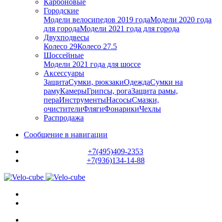
Карбоновые
Городские
Модели велосипедов 2019 года
Модели 2020 года
для города
Модели 2021 года для города
Двухподвесы
Колесо 29
Колесо 27.5
Шоссейные
Модели 2021 года для шоссе
Аксессуары
Защита
Сумки, рюкзаки
Одежда
Сумки на
раму
Камеры
Грипсы, рога
Защита рамы,
пера
Инструменты
Насосы
Смазки,
очистители
Фляги
Фонарики
Чехлы
Распродажа
Сообщение в навигации
+7(495)409-2353
+7(936)134-14-88