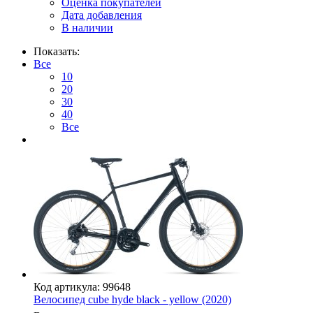
Оценка покупателей
Дата добавления
В наличии
Показать:
Все
10
20
30
40
Все
Код артикула: 99648
Велосипед cube hyde black - yellow (2020)