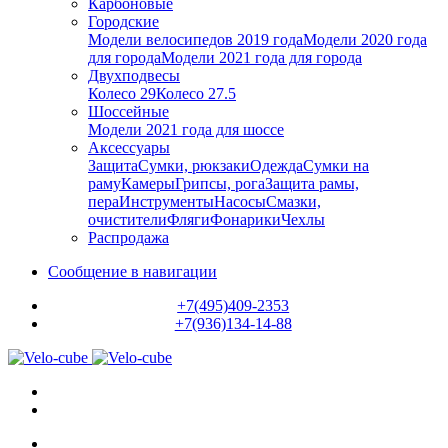
Карбоновые
Городские
Модели велосипедов 2019 года
Модели 2020 года
для города
Модели 2021 года для города
Двухподвесы
Колесо 29
Колесо 27.5
Шоссейные
Модели 2021 года для шоссе
Аксессуары
Защита
Сумки, рюкзаки
Одежда
Сумки на
раму
Камеры
Грипсы, рога
Защита рамы,
пера
Инструменты
Насосы
Смазки,
очистители
Фляги
Фонарики
Чехлы
Распродажа
Сообщение в навигации
+7(495)409-2353
+7(936)134-14-88