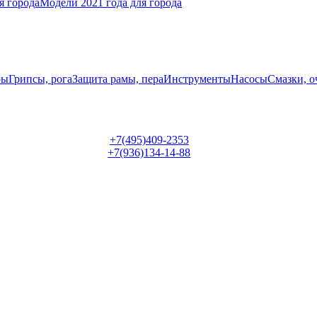
я города
Модели 2021 года для города
ры
Грипсы, рога
Защита рамы, пера
Инструменты
Насосы
Смазки, о
+7(495)409-2353
+7(936)134-14-88