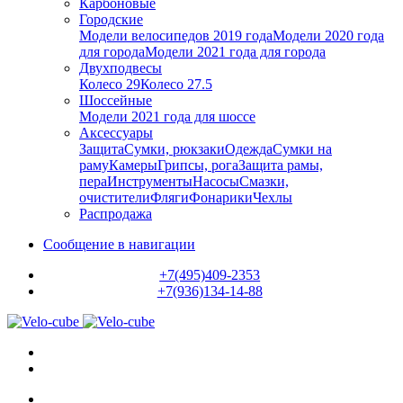
Карбоновые
Городские
Модели велосипедов 2019 года
Модели 2020 года
для города
Модели 2021 года для города
Двухподвесы
Колесо 29
Колесо 27.5
Шоссейные
Модели 2021 года для шоссе
Аксессуары
Защита
Сумки, рюкзаки
Одежда
Сумки на
раму
Камеры
Грипсы, рога
Защита рамы,
пера
Инструменты
Насосы
Смазки,
очистители
Фляги
Фонарики
Чехлы
Распродажа
Сообщение в навигации
+7(495)409-2353
+7(936)134-14-88