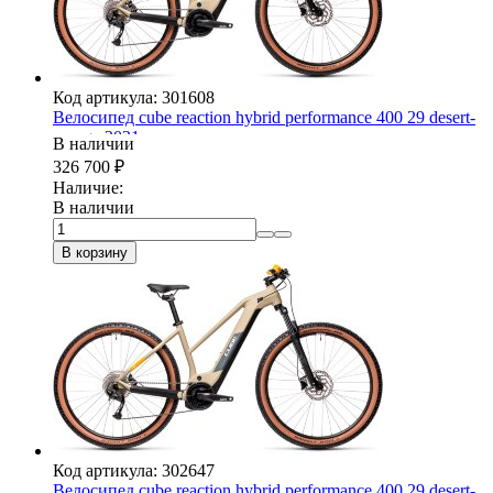
Код артикула: 301608
Велосипед cube reaction hybrid performance 400 29 desert-
orange 2021
В наличии
326 700
₽
Наличие:
В наличии
В корзину
Код артикула: 302647
Велосипед cube reaction hybrid performance 400 29 desert-