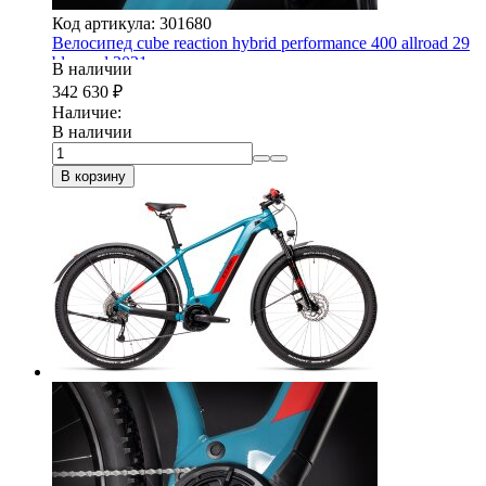
Код артикула: 301680
Велосипед cube reaction hybrid performance 400 allroad 29
blue-red 2021
В наличии
342 630
₽
Наличие:
В наличии
В корзину