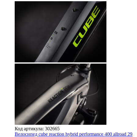
Код артикула: 302665
Велосипед cube reaction hybrid performance 400 allroad 29