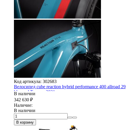
Код артикула: 302683
Велосипед cube reaction hybrid performance 400 allroad 29
blue-red Trapeze 2021
В наличии
342 630
₽
Наличие:
В наличии
В корзину