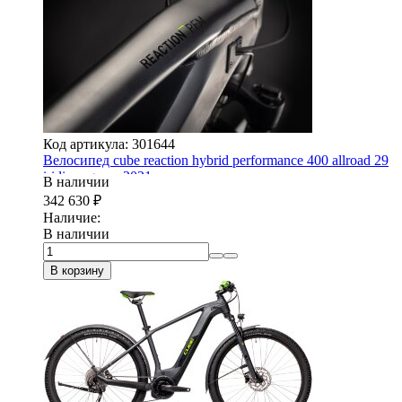
Код артикула: 301644
Велосипед cube reaction hybrid performance 400 allroad 29
iridium-green 2021
В наличии
342 630
₽
Наличие:
В наличии
В корзину