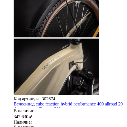
Код артикула: 302674
Велосипед cube reaction hybrid performance 400 allroad 29
desert-orange Trapeze 2021
В наличии
342 630
₽
Наличие: