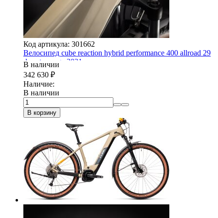
Код артикула: 301662
Велосипед cube reaction hybrid performance 400 allroad 29
desert-orange 2021
В наличии
342 630
₽
Наличие:
В наличии
В корзину