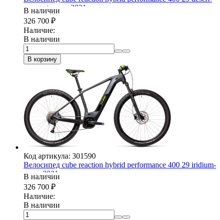
orange trapeze 2021
В наличии
326 700
₽
Наличие:
В наличии
В корзину
Код артикула: 301590
Велосипед cube reaction hybrid performance 400 29 iridium-
green 2021
В наличии
326 700
₽
Наличие:
В наличии