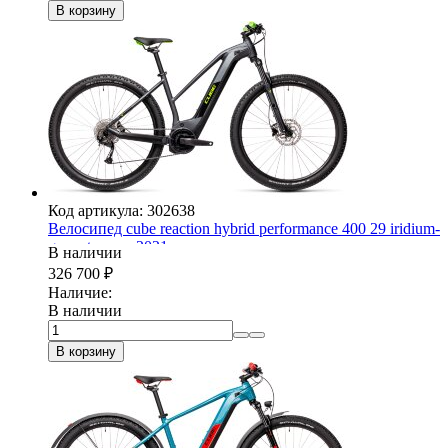
В корзину
Код артикула: 302638
Велосипед cube reaction hybrid performance 400 29 iridium-
green trapeze 2021
В наличии
326 700
₽
Наличие:
В наличии
В корзину