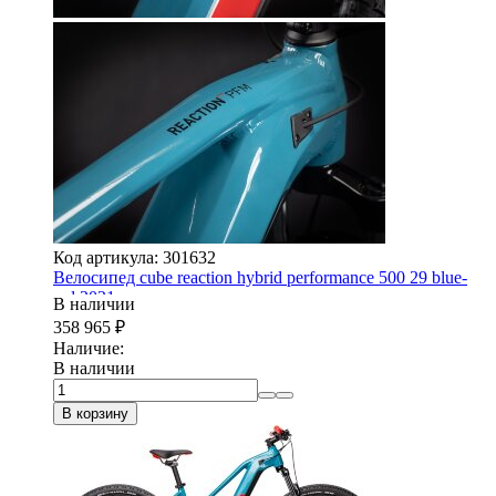
Код артикула: 301632
Велосипед cube reaction hybrid performance 500 29 blue-
red 2021
В наличии
358 965
₽
Наличие:
В наличии
В корзину