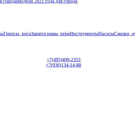
я города
Модели 2021 года для города
ры
Грипсы, рога
Защита рамы, пера
Инструменты
Насосы
Смазки, о
+7(495)409-2353
+7(936)134-14-88