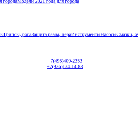
я города
Модели 2021 года для города
ры
Грипсы, рога
Защита рамы, пера
Инструменты
Насосы
Смазки, о
+7(495)409-2353
+7(936)134-14-88