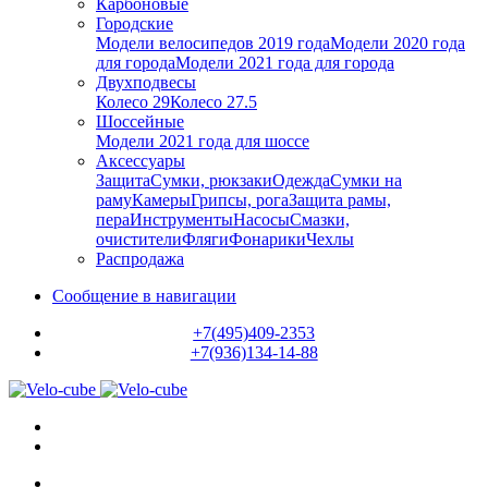
Карбоновые
Городские
Модели велосипедов 2019 года
Модели 2020 года
для города
Модели 2021 года для города
Двухподвесы
Колесо 29
Колесо 27.5
Шоссейные
Модели 2021 года для шоссе
Аксессуары
Защита
Сумки, рюкзаки
Одежда
Сумки на
раму
Камеры
Грипсы, рога
Защита рамы,
пера
Инструменты
Насосы
Смазки,
очистители
Фляги
Фонарики
Чехлы
Распродажа
Сообщение в навигации
+7(495)409-2353
+7(936)134-14-88