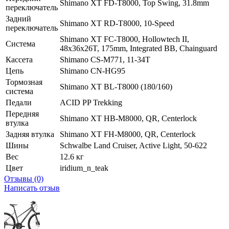
Shimano XT FD-T8000, Top Swing, 31.8mm
переключатель
Задний
Shimano XT RD-T8000, 10-Speed
переключатель
Shimano XT FC-T8000, Hollowtech II,
Система
48x36x26T, 175mm, Integrated BB, Chainguard
Кассета
Shimano CS-M771, 11-34T
Цепь
Shimano CN-HG95
Тормозная
Shimano XT BL-T8000 (180/160)
система
Педали
ACID PP Trekking
Передняя
Shimano XT HB-M8000, QR, Centerlock
втулка
Задняя втулка
Shimano XT FH-M8000, QR, Centerlock
Шины
Schwalbe Land Cruiser, Active Light, 50-622
Вес
12.6 кг
Цвет
iridium_n_teak
Отзывы (0)
Написать отзыв