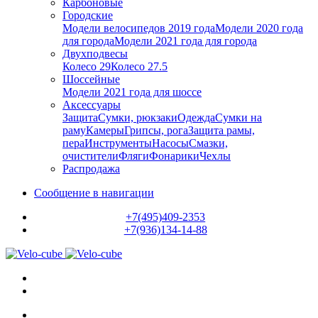
Карбоновые
Городские
Модели велосипедов 2019 года
Модели 2020 года
для города
Модели 2021 года для города
Двухподвесы
Колесо 29
Колесо 27.5
Шоссейные
Модели 2021 года для шоссе
Аксессуары
Защита
Сумки, рюкзаки
Одежда
Сумки на
раму
Камеры
Грипсы, рога
Защита рамы,
пера
Инструменты
Насосы
Смазки,
очистители
Фляги
Фонарики
Чехлы
Распродажа
Сообщение в навигации
+7(495)409-2353
+7(936)134-14-88