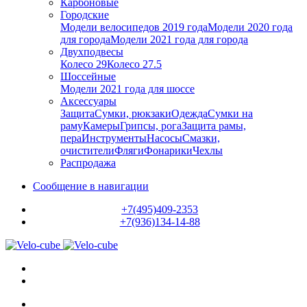
Карбоновые
Городские
Модели велосипедов 2019 года
Модели 2020 года
для города
Модели 2021 года для города
Двухподвесы
Колесо 29
Колесо 27.5
Шоссейные
Модели 2021 года для шоссе
Аксессуары
Защита
Сумки, рюкзаки
Одежда
Сумки на
раму
Камеры
Грипсы, рога
Защита рамы,
пера
Инструменты
Насосы
Смазки,
очистители
Фляги
Фонарики
Чехлы
Распродажа
Сообщение в навигации
+7(495)409-2353
+7(936)134-14-88