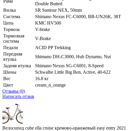
Рама
Double Butted
Вилка
SR Suntour NEX, 50mm
Система
Shimano Nexus FC-C6000, BB-UN26K, 38T
Цепь
KMC HV500
Тормоза
V-brake
Тормозная
V-Brake
система
Педали
ACID PP Trekking
Передняя
Shimano DH-C3000, Hub Dynamo, Nut
втулка
Задняя втулка
Shimano Nexus SG-C6001, 8-Speed
Шины
Schwalbe Little Big Ben, Active, 40-622
Вес
16.8 кг
Цвет
cream_n_orange
Отзывы (0)
Написать отзыв
Велосипед cube ella cruise кремово-оранжевый easy entry 2021