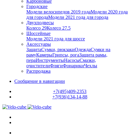
Карбоновые
Городские
Модели велосипедов 2019 года
Модели 2020 года
для города
Модели 2021 года для города
Двухподвесы
Колесо 29
Колесо 27.5
Шоссейные
Модели 2021 года для шоссе
Аксессуары
Защита
Сумки, рюкзаки
Одежда
Сумки на
раму
Камеры
Грипсы, рога
Защита рамы,
пера
Инструменты
Насосы
Смазки,
очистители
Фляги
Фонарики
Чехлы
Распродажа
Сообщение в навигации
+7(495)409-2353
+7(936)134-14-88