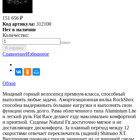
151 656
₽
Код артикула:
312100
Нет в наличии
Количество:
В корзину
Сравнение
Избранное
Обзор
Мощный горный велосипед премиум-класса, способный
выполнять любые задачи. Амортизационная вилка RockShox
способна выдерживать большие нагрузки и выполнять свои
функции очень долго. Рама облегченного типа Aluminium Lite
и легкий руль Flat Race делают езду максимально комфортной
и приятной. Сиденье Natural Fit достаточно мягкое и не
доставляющее дискомфорта. За плавный переход между 12
скоростями отвечает переключатель (задний) Shimano XT.
Внутренняя проводка тросов защищает их от внешней среды,