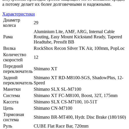
а потому делает их более долговечными и надежными.
Характеристики
Диаметр
29
колеса
Aluminium Lite, AMF, ARG, Internal Cable
Рама
Routing, Easy Mount Kickstand Ready, Tapered
Headtube, Pressfit BB
Вилка
RockShox Recon Silver TK Air, 100mm, PopLoc
Количество
12
скоростей
Передний
Shimano XT
переключатель
Задний
Shimano XT RD-M8100-SGS, ShadowPlus, 12-
переключатель
Speed
Манетки
Shimano SLX SL-M7100
Система
Shimano XT FC-M8100, Boost, 32T, 175mm
Кассета
Shimano SLX CS-M7100, 10-51T
Цепь
Shimano CN-M7100
Тормозная
Shimano BR-MT400, Hydr. Disc Brake (180/160)
система
Руль
CUBE Flat Race Bar, 720mm