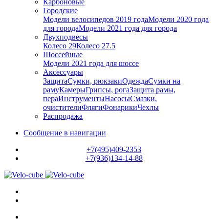
Карбоновые
Городские
Модели велосипедов 2019 года
Модели 2020 года
для города
Модели 2021 года для города
Двухподвесы
Колесо 29
Колесо 27.5
Шоссейные
Модели 2021 года для шоссе
Аксессуары
Защита
Сумки, рюкзаки
Одежда
Сумки на
раму
Камеры
Грипсы, рога
Защита рамы,
пера
Инструменты
Насосы
Смазки,
очистители
Фляги
Фонарики
Чехлы
Распродажа
Сообщение в навигации
+7(495)409-2353
+7(936)134-14-88