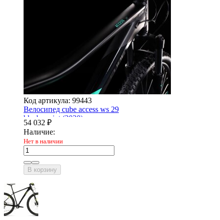
Код артикула: 99443
Велосипед cube access ws 29
black - mint (2020)
54 032
₽
Наличие:
Нет в наличии
В корзину