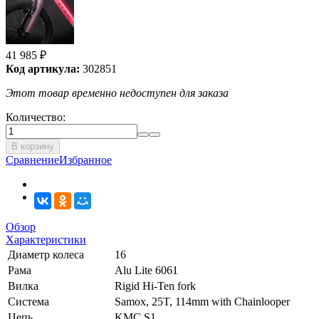
41 985
₽
Код артикула:
302851
Этот товар временно недоступен для заказа
Количество:
В корзину
Сравнение
Избранное
Обзор
Характеристики
Диаметр колеса
16
Рама
Alu Lite 6061
Вилка
Rigid Hi-Ten fork
Система
Samox, 25T, 114mm with Chainlooper
Цепь
KMC S1