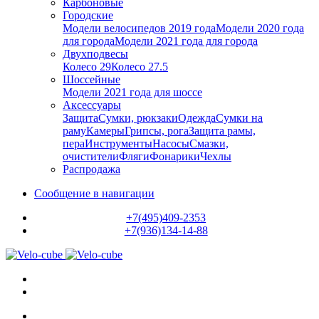
Карбоновые
Городские
Модели велосипедов 2019 года
Модели 2020 года
для города
Модели 2021 года для города
Двухподвесы
Колесо 29
Колесо 27.5
Шоссейные
Модели 2021 года для шоссе
Аксессуары
Защита
Сумки, рюкзаки
Одежда
Сумки на
раму
Камеры
Грипсы, рога
Защита рамы,
пера
Инструменты
Насосы
Смазки,
очистители
Фляги
Фонарики
Чехлы
Распродажа
Сообщение в навигации
+7(495)409-2353
+7(936)134-14-88