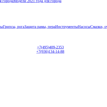
я города
Модели 2021 года для города
ры
Грипсы, рога
Защита рамы, пера
Инструменты
Насосы
Смазки, о
+7(495)409-2353
+7(936)134-14-88