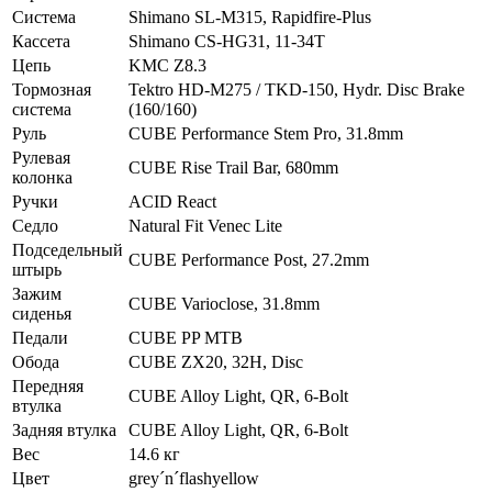
Система
Shimano SL-M315, Rapidfire-Plus
Кассета
Shimano CS-HG31, 11-34T
Цепь
KMC Z8.3
Тормозная
Tektro HD-M275 / TKD-150, Hydr. Disc Brake
система
(160/160)
Руль
CUBE Performance Stem Pro, 31.8mm
Рулевая
CUBE Rise Trail Bar, 680mm
колонка
Ручки
ACID React
Седло
Natural Fit Venec Lite
Подседельный
CUBE Performance Post, 27.2mm
штырь
Зажим
CUBE Varioclose, 31.8mm
сиденья
Педали
CUBE PP MTB
Обода
CUBE ZX20, 32H, Disc
Передняя
CUBE Alloy Light, QR, 6-Bolt
втулка
Задняя втулка
CUBE Alloy Light, QR, 6-Bolt
Вес
14.6 кг
Цвет
grey´n´flashyellow