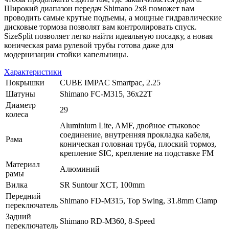
Широкий диапазон передач Shimano 2x8 поможет вам
проводить самые крутые подъемы, а мощные гидравлические
дисковые тормоза позволят вам контролировать спуск.
SizeSplit позволяет легко найти идеальную посадку, а новая
коническая рама рулевой трубы готова даже для
модернизации стойки капельницы.
Характеристики
Покрышки
CUBE IMPAC Smartpac, 2.25
Шатуны
Shimano FC-M315, 36x22T
Диаметр
29
колеса
Aluminium Lite, AMF, двойное стыковое
соединение, внутренняя прокладка кабеля,
Рама
коническая головная труба, плоский тормоз,
крепление SIC, крепление на подставке FM
Материал
Алюминий
рамы
Вилка
SR Suntour XCT, 100mm
Передний
Shimano FD-M315, Top Swing, 31.8mm Clamp
переключатель
Задний
Shimano RD-M360, 8-Speed
переключатель