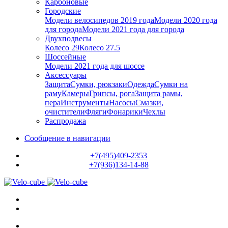
Карбоновые
Городские
Модели велосипедов 2019 года
Модели 2020 года
для города
Модели 2021 года для города
Двухподвесы
Колесо 29
Колесо 27.5
Шоссейные
Модели 2021 года для шоссе
Аксессуары
Защита
Сумки, рюкзаки
Одежда
Сумки на
раму
Камеры
Грипсы, рога
Защита рамы,
пера
Инструменты
Насосы
Смазки,
очистители
Фляги
Фонарики
Чехлы
Распродажа
Сообщение в навигации
+7(495)409-2353
+7(936)134-14-88