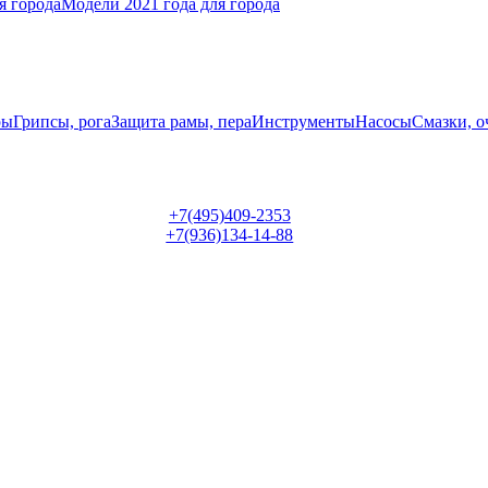
я города
Модели 2021 года для города
ры
Грипсы, рога
Защита рамы, пера
Инструменты
Насосы
Смазки, о
+7(495)409-2353
+7(936)134-14-88