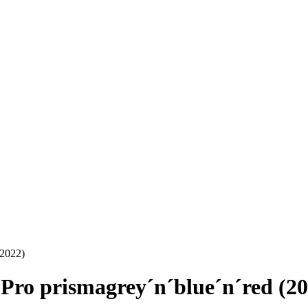
(2022)
Pro prismagrey´n´blue´n´red (20