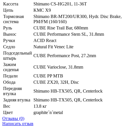
Кассета
Shimano CS-HG201, 11-36T
Цепь
KMC X9
Тормозная
Shimano BR-MT200/UR300, Hydr. Disc Brake,
система
PM/FM (160/160)
Руль
CUBE Rise Trail Bar, 680mm
Вынос
CUBE Performance Stem SL, 31.8mm
Ручки
ACID React
Седло
Natural Fit Venec Lite
Подседельный
CUBE Performance Post, 27.2mm
штырь
Зажим
CUBE Varioclose, 31.8mm
сиденья
Педали
CUBE PP MTB
Обода
CUBE ZX20, 32H, Disc
Передняя
Shimano HB-TX505, QR, Centerlock
втулка
Задняя втулка
Shimano HB-TX505, QR, Centerlock
Вес
13.8 кг
Цвет
graphite´n´metal
Отзывы (0)
Написать отзыв