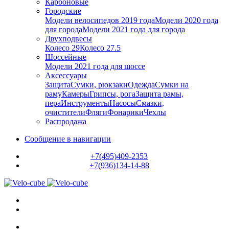
Карбоновые
Городские
Модели велосипедов 2019 года
Модели 2020 года
для города
Модели 2021 года для города
Двухподвесы
Колесо 29
Колесо 27.5
Шоссейные
Модели 2021 года для шоссе
Аксессуары
Защита
Сумки, рюкзаки
Одежда
Сумки на
раму
Камеры
Грипсы, рога
Защита рамы,
пера
Инструменты
Насосы
Смазки,
очистители
Фляги
Фонарики
Чехлы
Распродажа
Сообщение в навигации
+7(495)409-2353
+7(936)134-14-88