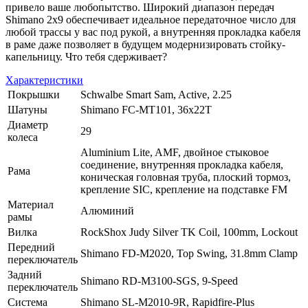
привело ваше любопытство. Широкий диапазон передач
Shimano 2x9 обеспечивает идеальное передаточное число для
любой трассы у вас под рукой, а внутренняя прокладка кабеля
в раме даже позволяет в будущем модернизировать стойку-
капельницу. Что тебя сдерживает?
Характеристики
Покрышки
Schwalbe Smart Sam, Active, 2.25
Шатуны
Shimano FC-MT101, 36x22T
Диаметр
29
колеса
Aluminium Lite, AMF, двойное стыковое
соединение, внутренняя прокладка кабеля,
Рама
коническая головная труба, плоский тормоз,
крепление SIC, крепление на подставке FM
Материал
Алюминий
рамы
Вилка
RockShox Judy Silver TK Coil, 100mm, Lockout
Передний
Shimano FD-M2020, Top Swing, 31.8mm Clamp
переключатель
Задний
Shimano RD-M3100-SGS, 9-Speed
переключатель
Система
Shimano SL-M2010-9R, Rapidfire-Plus