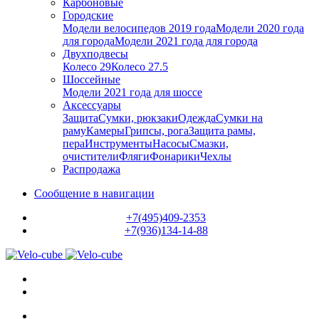
Карбоновые
Городские
Модели велосипедов 2019 года
Модели 2020 года
для города
Модели 2021 года для города
Двухподвесы
Колесо 29
Колесо 27.5
Шоссейные
Модели 2021 года для шоссе
Аксессуары
Защита
Сумки, рюкзаки
Одежда
Сумки на
раму
Камеры
Грипсы, рога
Защита рамы,
пера
Инструменты
Насосы
Смазки,
очистители
Фляги
Фонарики
Чехлы
Распродажа
Сообщение в навигации
+7(495)409-2353
+7(936)134-14-88