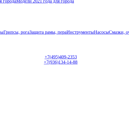
я города
Модели 2021 года для города
ры
Грипсы, рога
Защита рамы, пера
Инструменты
Насосы
Смазки, о
+7(495)409-2353
+7(936)134-14-88