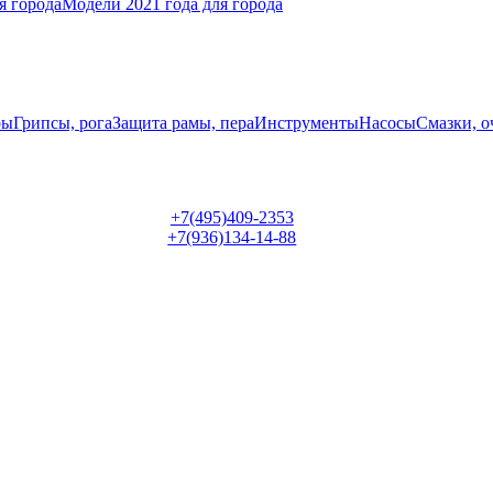
я города
Модели 2021 года для города
ры
Грипсы, рога
Защита рамы, пера
Инструменты
Насосы
Смазки, о
+7(495)409-2353
+7(936)134-14-88