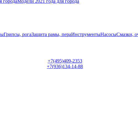
я города
Модели 2021 года для города
ры
Грипсы, рога
Защита рамы, пера
Инструменты
Насосы
Смазки, о
+7(495)409-2353
+7(936)134-14-88