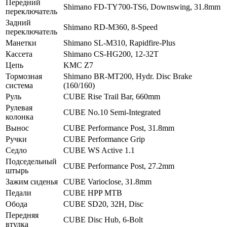
Передний
Shimano FD-TY700-TS6, Downswing, 31.8mm
переключатель
Задний
Shimano RD-M360, 8-Speed
переключатель
Манетки
Shimano SL-M310, Rapidfire-Plus
Кассета
Shimano CS-HG200, 12-32T
Цепь
KMC Z7
Тормозная
Shimano BR-MT200, Hydr. Disc Brake
система
(160/160)
Руль
CUBE Rise Trail Bar, 660mm
Рулевая
CUBE No.10 Semi-Integrated
колонка
Вынос
CUBE Performance Post, 31.8mm
Ручки
CUBE Performance Grip
Седло
CUBE WS Active 1.1
Подседельный
CUBE Performance Post, 27.2mm
штырь
Зажим сиденья
CUBE Varioclose, 31.8mm
Педали
CUBE HPP MTB
Обода
CUBE SD20, 32H, Disc
Передняя
CUBE Disc Hub, 6-Bolt
втулка