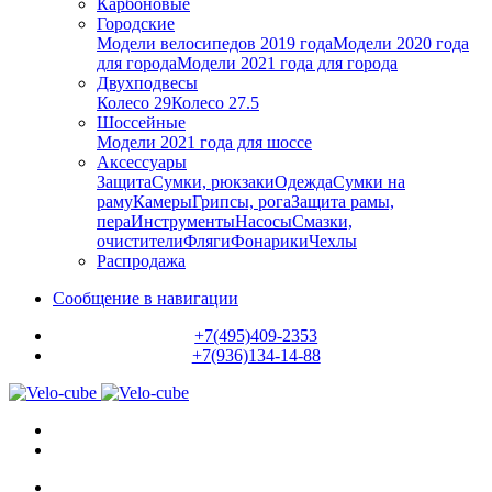
Карбоновые
Городские
Модели велосипедов 2019 года
Модели 2020 года
для города
Модели 2021 года для города
Двухподвесы
Колесо 29
Колесо 27.5
Шоссейные
Модели 2021 года для шоссе
Аксессуары
Защита
Сумки, рюкзаки
Одежда
Сумки на
раму
Камеры
Грипсы, рога
Защита рамы,
пера
Инструменты
Насосы
Смазки,
очистители
Фляги
Фонарики
Чехлы
Распродажа
Сообщение в навигации
+7(495)409-2353
+7(936)134-14-88