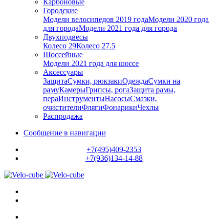
Карбоновые
Городские
Модели велосипедов 2019 года
Модели 2020 года
для города
Модели 2021 года для города
Двухподвесы
Колесо 29
Колесо 27.5
Шоссейные
Модели 2021 года для шоссе
Аксессуары
Защита
Сумки, рюкзаки
Одежда
Сумки на
раму
Камеры
Грипсы, рога
Защита рамы,
пера
Инструменты
Насосы
Смазки,
очистители
Фляги
Фонарики
Чехлы
Распродажа
Сообщение в навигации
+7(495)409-2353
+7(936)134-14-88