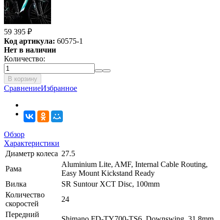
59 395
₽
Код артикула:
60575-1
Нет в наличии
Количество:
В корзину
Сравнение
Избранное
Обзор
Характеристики
Диаметр колеса
27.5
Aluminium Lite, AMF, Internal Cable Routing,
Рама
Easy Mount Kickstand Ready
Вилка
SR Suntour XCT Disc, 100mm
Количество
24
скоростей
Передний
Shimano FD-TY700-TS6, Downswing, 31.8mm