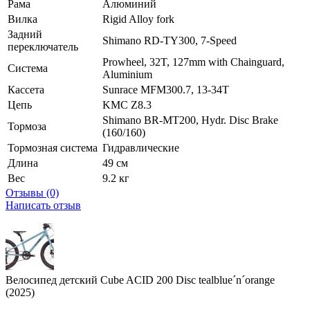
Рама
Алюминий
Вилка
Rigid Alloy fork
Задний
Shimano RD-TY300, 7-Speed
переключатель
Prowheel, 32T, 127mm with Chainguard,
Система
Aluminium
Кассета
Sunrace MFM300.7, 13-34T
Цепь
KMC Z8.3
Shimano BR-MT200, Hydr. Disc Brake
Тормоза
(160/160)
Тормозная система
Гидравлические
Длина
49 см
Вес
9.2 кг
Отзывы (0)
Написать отзыв
Велосипед детский Cube ACID 200 Disc tealblue´n´orange
(2025)