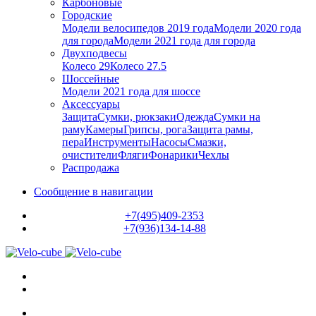
Карбоновые
Городские
Модели велосипедов 2019 года
Модели 2020 года
для города
Модели 2021 года для города
Двухподвесы
Колесо 29
Колесо 27.5
Шоссейные
Модели 2021 года для шоссе
Аксессуары
Защита
Сумки, рюкзаки
Одежда
Сумки на
раму
Камеры
Грипсы, рога
Защита рамы,
пера
Инструменты
Насосы
Смазки,
очистители
Фляги
Фонарики
Чехлы
Распродажа
Сообщение в навигации
+7(495)409-2353
+7(936)134-14-88