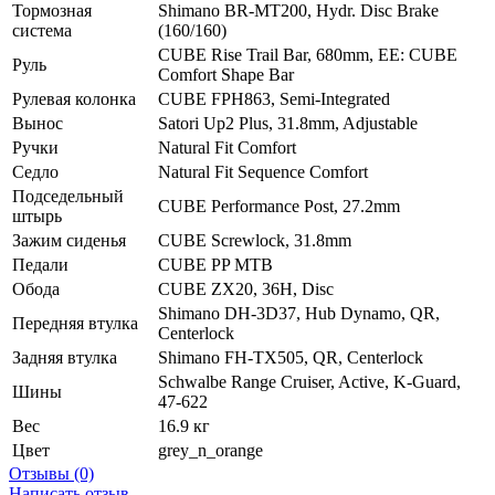
Тормозная
Shimano BR-MT200, Hydr. Disc Brake
система
(160/160)
CUBE Rise Trail Bar, 680mm, EE: CUBE
Руль
Comfort Shape Bar
Рулевая колонка
CUBE FPH863, Semi-Integrated
Вынос
Satori Up2 Plus, 31.8mm, Adjustable
Ручки
Natural Fit Comfort
Седло
Natural Fit Sequence Comfort
Подседельный
CUBE Performance Post, 27.2mm
штырь
Зажим сиденья
CUBE Screwlock, 31.8mm
Педали
CUBE PP MTB
Обода
CUBE ZX20, 36H, Disc
Shimano DH-3D37, Hub Dynamo, QR,
Передняя втулка
Centerlock
Задняя втулка
Shimano FH-TX505, QR, Centerlock
Schwalbe Range Cruiser, Active, K-Guard,
Шины
47-622
Вес
16.9 кг
Цвет
grey_n_orange
Отзывы (0)
Написать отзыв