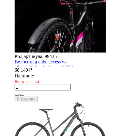
Код артикула: 99435
Велосипед cube access ws
allroad 29 black - berry (2020)
68 140
₽
Наличие:
Нет в наличии
В корзину