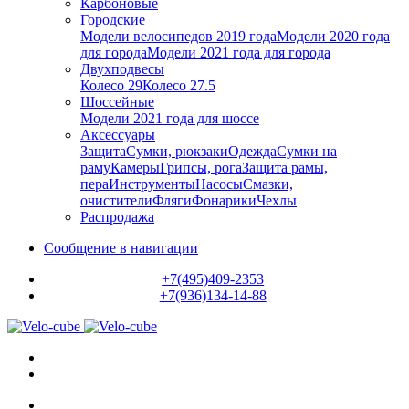
Карбоновые
Городские
Модели велосипедов 2019 года
Модели 2020 года
для города
Модели 2021 года для города
Двухподвесы
Колесо 29
Колесо 27.5
Шоссейные
Модели 2021 года для шоссе
Аксессуары
Защита
Сумки, рюкзаки
Одежда
Сумки на
раму
Камеры
Грипсы, рога
Защита рамы,
пера
Инструменты
Насосы
Смазки,
очистители
Фляги
Фонарики
Чехлы
Распродажа
Сообщение в навигации
+7(495)409-2353
+7(936)134-14-88