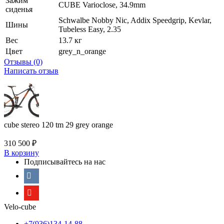
Зажим
CUBE Varioclose, 34.9mm
сиденья
Schwalbe Nobby Nic, Addix Speedgrip, Kevlar,
Шины
Tubeless Easy, 2.35
Вес
13.7 кг
Цвет
grey_n_orange
Отзывы (0)
Написать отзыв
cube stereo 120 tm 29 grey orange
310 500
₽
В корзину
Подписывайтесь на нас
Velo-cube
+7(936)134-14-88