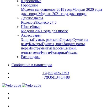
Карбоновые
Городские
Модели велосипедов 2019 года
Модели 2020 года
для города
Модели 2021 года для города
Двухподвесы
Колесо 29
Колесо 27.5
Шоссейные
Модели 2021 года для шоссе
Аксессуары
Защита
Сумки, рюкзаки
Одежда
Сумки на
раму
Камеры
Грипсы, рога
Защита рамы,
пера
Инструменты
Насосы
Смазки,
очистители
Фляги
Фонарики
Чехлы
Распродажа
Сообщение в навигации
+7(495)409-2353
+7(936)134-14-88