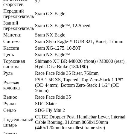
22
скоростей
Передний
Sram GX Eagle
переключатель
Задний
Sram GX Eagle™, 12-Speed
переключатель
Манетки
Sram NX Eagle
Система
Sram Stylo Eagle™ DUB 32T, Boost, 175mm
Кассета
Sram XG-1275, 10-50T
Цепь
Sram NX Eagle™
Тормозная
Shimano XT BR-M8020 (front) / M8000 (rear),
система
Hydr. Disc Brake (180/180)
Руль
Race Face Ride 35 Riser, 760mm
FSA 1.5E ZS, Tapered, Top Zero-Stack 1 1/8"
Рулевая
(OD 44mm), Bottom Zero-Stack 1 1/2" (OD
колонка
56mm)
Вынос
Race Face Ride 35
Ручки
SDG Slater
Седло
SDG Fly Mtn 2
CUBE Dropper Post, Handlebar Lever, Internal
Подседельный
Cable Routing, 31.6mm,8058x150mm
штырь
(440x120mm for smallest frame size)