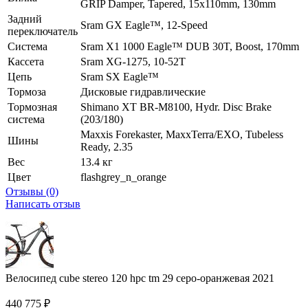
GRIP Damper, Tapered, 15x110mm, 130mm
Задний
Sram GX Eagle™, 12-Speed
переключатель
Система
Sram X1 1000 Eagle™ DUB 30T, Boost, 170mm
Кассета
Sram XG-1275, 10-52T
Цепь
Sram SX Eagle™
Тормоза
Дисковые гидравлические
Тормозная
Shimano XT BR-M8100, Hydr. Disc Brake
система
(203/180)
Maxxis Forekaster, MaxxTerra/EXO, Tubeless
Шины
Ready, 2.35
Вес
13.4 кг
Цвет
flashgrey_n_orange
Отзывы (0)
Написать отзыв
Велосипед cube stereo 120 hpc tm 29 серо-оранжевая 2021
440 775
₽