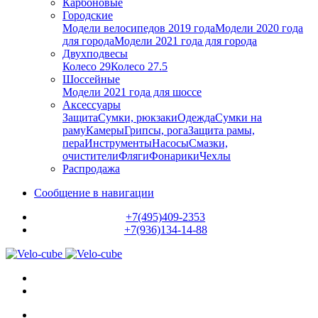
Карбоновые
Городские
Модели велосипедов 2019 года
Модели 2020 года
для города
Модели 2021 года для города
Двухподвесы
Колесо 29
Колесо 27.5
Шоссейные
Модели 2021 года для шоссе
Аксессуары
Защита
Сумки, рюкзаки
Одежда
Сумки на
раму
Камеры
Грипсы, рога
Защита рамы,
пера
Инструменты
Насосы
Смазки,
очистители
Фляги
Фонарики
Чехлы
Распродажа
Сообщение в навигации
+7(495)409-2353
+7(936)134-14-88