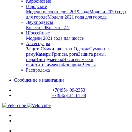
Карбоновые
Городские
Модели велосипедов 2019 года
Модели 2020 года
для города
Модели 2021 года для города
Двухподвесы
Колесо 29
Колесо 27.5
Шоссейные
Модели 2021 года для шоссе
Аксессуары
Защита
Сумки, рюкзаки
Одежда
Сумки на
раму
Камеры
Грипсы, рога
Защита рамы,
пера
Инструменты
Насосы
Смазки,
очистители
Фляги
Фонарики
Чехлы
Распродажа
Сообщение в навигации
+7(495)409-2353
+7(936)134-14-88