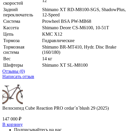
12
скоростей
Задний
Shimano XT RD-M8100-SGS, ShadowPlus,
переключатель
12-Speed
Система
Prowheel BSA PW-MB68
Кассета
Shimano Deore CS-M6100, 10-51T
Цепь
KMC X12
Тормоза
Гидравлические
Тормозная
Shimano BR-MT410, Hydr. Disc Brake
система
(160/180)
Вес
14 кг
Шифтеры
Shimano XT SL-M8100
Отзывы (0)
Написать отзыв
Велосипед Cube Reaction PRO cedar´n´blush 29 (2025)
147 000
₽
В корзину
Подписывайтесь на нас