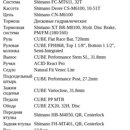
Система
Shimano FC-MT611, 32T
Кассета
Shimano Deore CS-M6100, 10-51T
Цепь
Shimano CN-M6100
Тормоза
Дисковые гидравлические
Тормозная
Shimano XT BR-M8100, Hydr. Disc Brake,
система
PM/FM (180/160)
Руль
CUBE Flat Race Bar, 720mm
Рулевая
CUBE FPH868, Top 1 1/8", Bottom 1 1/2",
колонка
Semi-Integrated
Вынос
CUBE Performance Stem SL, 31.8mm
Ручки
ACID React Pro
Седло
Natural Fit Venec Lite
Подседельный
CUBE Performance Post, 27.2mm
штырь
Зажим
CUBE Varioclose, 31.8mm
сиденья
Педали
CUBE PP MTB
Обода
CUBE ZX20, 32H, Disc
Передняя
Shimano HB-M4050, QR, Centerlock
втулка
Задняя втулка
Shimano FH-MT401, QR, Centerlock