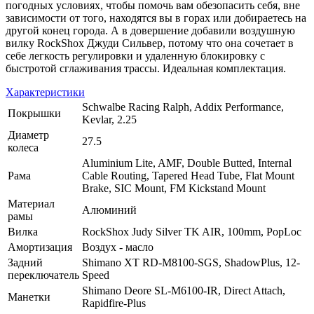
погодных условиях, чтобы помочь вам обезопасить себя, вне
зависимости от того, находятся вы в горах или добираетесь на
другой конец города. А в довершение добавили воздушную
вилку RockShox Джуди Сильвер, потому что она сочетает в
себе легкость регулировки и удаленную блокировку с
быстротой сглаживания трассы. Идеальная комплектация.
Характеристики
Schwalbe Racing Ralph, Addix Performance,
Покрышки
Kevlar, 2.25
Диаметр
27.5
колеса
Aluminium Lite, AMF, Double Butted, Internal
Рама
Cable Routing, Tapered Head Tube, Flat Mount
Brake, SIC Mount, FM Kickstand Mount
Материал
Алюминий
рамы
Вилка
RockShox Judy Silver TK AIR, 100mm, PopLoc
Амортизация
Воздух - масло
Задний
Shimano XT RD-M8100-SGS, ShadowPlus, 12-
переключатель
Speed
Shimano Deore SL-M6100-IR, Direct Attach,
Манетки
Rapidfire-Plus