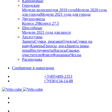
Карбоновые
Городские
Модели велосипедов 2019 года
Модели 2020 года
для города
Модели 2021 года для города
Двухподвесы
Колесо 29
Колесо 27.5
Шоссейные
Модели 2021 года для шоссе
Аксессуары
Защита
Сумки, рюкзаки
Одежда
Сумки на
раму
Камеры
Грипсы, рога
Защита рамы,
пера
Инструменты
Насосы
Смазки,
очистители
Фляги
Фонарики
Чехлы
Распродажа
Сообщение в навигации
+7(495)409-2353
+7(936)134-14-88