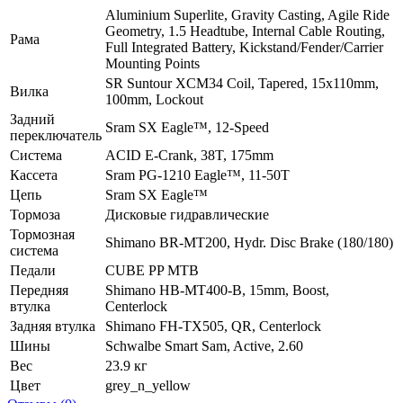
Aluminium Superlite, Gravity Casting, Agile Ride
Geometry, 1.5 Headtube, Internal Cable Routing,
Рама
Full Integrated Battery, Kickstand/Fender/Carrier
Mounting Points
SR Suntour XCM34 Coil, Tapered, 15x110mm,
Вилка
100mm, Lockout
Задний
Sram SX Eagle™, 12-Speed
переключатель
Система
ACID E-Crank, 38T, 175mm
Кассета
Sram PG-1210 Eagle™, 11-50T
Цепь
Sram SX Eagle™
Тормоза
Дисковые гидравлические
Тормозная
Shimano BR-MT200, Hydr. Disc Brake (180/180)
система
Педали
CUBE PP MTB
Передняя
Shimano HB-MT400-B, 15mm, Boost,
втулка
Centerlock
Задняя втулка
Shimano FH-TX505, QR, Centerlock
Шины
Schwalbe Smart Sam, Active, 2.60
Вес
23.9 кг
Цвет
grey_n_yellow