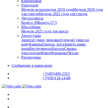
Карбоновые
Городские
Модели велосипедов 2019 года
Модели 2020 года
для города
Модели 2021 года для города
Двухподвесы
Колесо 29
Колесо 27.5
Шоссейные
Модели 2021 года для шоссе
Аксессуары
Защита
Сумки, рюкзаки
Одежда
Сумки на
раму
Камеры
Грипсы, рога
Защита рамы,
пера
Инструменты
Насосы
Смазки,
очистители
Фляги
Фонарики
Чехлы
Распродажа
Сообщение в навигации
+7(495)409-2353
+7(936)134-14-88