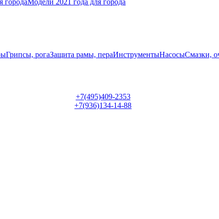
я города
Модели 2021 года для города
ры
Грипсы, рога
Защита рамы, пера
Инструменты
Насосы
Смазки, о
+7(495)409-2353
+7(936)134-14-88