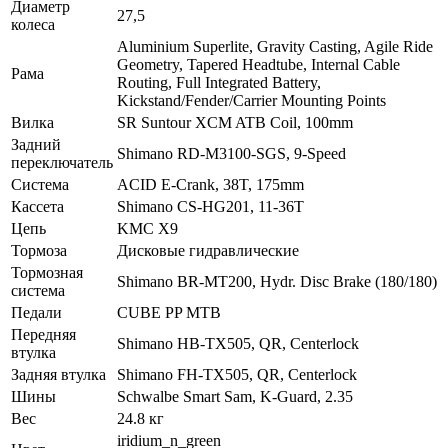
Диаметр
27,5
колеса
Aluminium Superlite, Gravity Casting, Agile Ride
Geometry, Tapered Headtube, Internal Cable
Рама
Routing, Full Integrated Battery,
Kickstand/Fender/Carrier Mounting Points
Вилка
SR Suntour XCM ATB Coil, 100mm
Задний
Shimano RD-M3100-SGS, 9-Speed
переключатель
Система
ACID E-Crank, 38T, 175mm
Кассета
Shimano CS-HG201, 11-36T
Цепь
KMC X9
Тормоза
Дисковые гидравлические
Тормозная
Shimano BR-MT200, Hydr. Disc Brake (180/180)
система
Педали
CUBE PP MTB
Передняя
Shimano HB-TX505, QR, Centerlock
втулка
Задняя втулка
Shimano FH-TX505, QR, Centerlock
Шины
Schwalbe Smart Sam, K-Guard, 2.35
Вес
24.8 кг
iridium_n_green