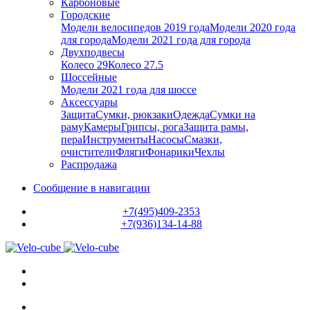
Карбоновые
Городские
Модели велосипедов 2019 года
Модели 2020 года
для города
Модели 2021 года для города
Двухподвесы
Колесо 29
Колесо 27.5
Шоссейные
Модели 2021 года для шоссе
Аксессуары
Защита
Сумки, рюкзаки
Одежда
Сумки на
раму
Камеры
Грипсы, рога
Защита рамы,
пера
Инструменты
Насосы
Смазки,
очистители
Фляги
Фонарики
Чехлы
Распродажа
Сообщение в навигации
+7(495)409-2353
+7(936)134-14-88