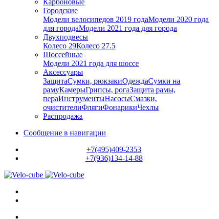
Карбоновые
Городские
Модели велосипедов 2019 года
Модели 2020 года
для города
Модели 2021 года для города
Двухподвесы
Колесо 29
Колесо 27.5
Шоссейные
Модели 2021 года для шоссе
Аксессуары
Защита
Сумки, рюкзаки
Одежда
Сумки на
раму
Камеры
Грипсы, рога
Защита рамы,
пера
Инструменты
Насосы
Смазки,
очистители
Фляги
Фонарики
Чехлы
Распродажа
Сообщение в навигации
+7(495)409-2353
+7(936)134-14-88