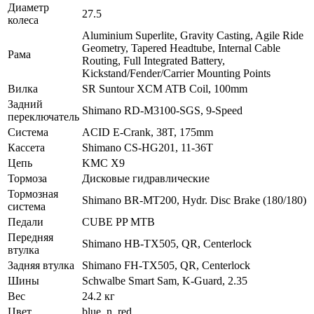
Диаметр
27.5
колеса
Aluminium Superlite, Gravity Casting, Agile Ride
Geometry, Tapered Headtube, Internal Cable
Рама
Routing, Full Integrated Battery,
Kickstand/Fender/Carrier Mounting Points
Вилка
SR Suntour XCM ATB Coil, 100mm
Задний
Shimano RD-M3100-SGS, 9-Speed
переключатель
Система
ACID E-Crank, 38T, 175mm
Кассета
Shimano CS-HG201, 11-36T
Цепь
KMC X9
Тормоза
Дисковые гидравлические
Тормозная
Shimano BR-MT200, Hydr. Disc Brake (180/180)
система
Педали
CUBE PP MTB
Передняя
Shimano HB-TX505, QR, Centerlock
втулка
Задняя втулка
Shimano FH-TX505, QR, Centerlock
Шины
Schwalbe Smart Sam, K-Guard, 2.35
Вес
24.2 кг
Цвет
blue_n_red