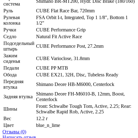
Shimano BR-MT200, Hydr. Disc Brake (180/160)
система
Руль
CUBE Flat Race Bar, 720mm
Рулевая
FSA Orbit I-t, Integrated, Top 1 1/8", Bottom 1
колонка
1/2"
Ручки
CUBE Performance Grip
Седло
Natural Fit Active Race
Подседельный
CUBE Performance Post, 27.2mm
штырь
Зажим
CUBE Varioclose, 31.8mm
сиденья
Педали
CUBE PP MTB
Обода
CUBE EX21, 32H, Disc, Tubeless Ready
Передняя
Shimano Deore HB-M6000, Centerlock
втулка
Shimano Deore FH-M6010-B, 12mm, Boost,
Задняя втулка
Centerlock
Front: Schwalbe Tough Tom, Active, 2.25; Rear:
Шины
Schwalbe Rapid Rob, Active, 2.25
Вес
12.2 г
Цвет
blue_n_lime
Отзывы (0)
Написать отзыв