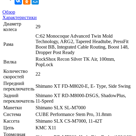
Обзор
Характеристики
Диаметр
29
колеса
C:62 Monocoque Advanced Twin Mold
Technology, ARG2, Tapered Headtube, PressFit
Рама
Boost BB, Integrated Cable Routing, Boost 148,
Dropper Post Ready
RockShox Recon Silver TK Air, 100mm,
Вилка
PopLock
Количество
22
скоростей
Передний
Shimano XT FD-M8020-E, E- Type, Side Swing
переключатель
Задний
Shimano XT RD-M8000-DSGS, ShadowPlus,
переключатель
11-Speed
Манетки
Shimano SLX SL-M7000
Система
CUBE Performance Stem Pro, 31.8mm
Кассета
Shimano SLX CS-M7000, 11-42T
Цепь
KMC X11
Тормозная