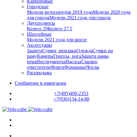
Карбоновые
Городские
Модели велосипедов 2019 года
Модели 2020 года
для города
Модели 2021 года для города
Двухподвесы
Колесо 29
Колесо 27.5
Шоссейные
Модели 2021 года для шоссе
Аксессуары
Защита
Сумки, рюкзаки
Одежда
Сумки на
раму
Камеры
Грипсы, рога
Защита рамы,
пера
Инструменты
Насосы
Смазки,
очистители
Фляги
Фонарики
Чехлы
Распродажа
Сообщение в навигации
+7(495)409-2353
+7(936)134-14-88