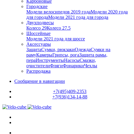
Карбоновые
Городские
Модели велосипедов 2019 года
Модели 2020 года
для города
Модели 2021 года для города
Двухподвесы
Колесо 29
Колесо 27.5
Шоссейные
Модели 2021 года для шоссе
Аксессуары
Защита
Сумки, рюкзаки
Одежда
Сумки на
раму
Камеры
Грипсы, рога
Защита рамы,
пера
Инструменты
Насосы
Смазки,
очистители
Фляги
Фонарики
Чехлы
Распродажа
Сообщение в навигации
+7(495)409-2353
+7(936)134-14-88