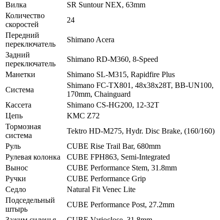
Вилка
SR Suntour NEX, 63mm
Количество
24
скоростей
Передний
Shimano Acera
переключатель
Задний
Shimano RD-M360, 8-Speed
переключатель
Манетки
Shimano SL-M315, Rapidfire Plus
Shimano FC-TX801, 48x38x28T, BB-UN100,
Система
170mm, Chainguard
Кассета
Shimano CS-HG200, 12-32T
Цепь
KMC Z72
Тормозная
Tektro HD-M275, Hydr. Disc Brake, (160/160)
система
Руль
CUBE Rise Trail Bar, 680mm
Рулевая колонка
CUBE FPH863, Semi-Integrated
Вынос
CUBE Performance Stem, 31.8mm
Ручки
CUBE Performance Grip
Седло
Natural Fit Venec Lite
Подседельный
CUBE Performance Post, 27.2mm
штырь
Зажим сиденья
CUBE Varioclose, 31.8mm