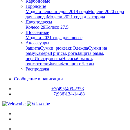
Карбоновые
Городские
Модели велосипедов 2019 года
Модели 2020 года
для города
Модели 2021 года для города
Двухподвесы
Колесо 29
Колесо 27.5
Шоссейные
Модели 2021 года для шоссе
Аксессуары
Защита
Сумки, рюкзаки
Одежда
Сумки на
раму
Камеры
Грипсы, рога
Защита рамы,
пера
Инструменты
Насосы
Смазки,
очистители
Фляги
Фонарики
Чехлы
Распродажа
Сообщение в навигации
+7(495)409-2353
+7(936)134-14-88