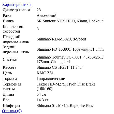
Характеристики
Диаметр колеса
28
Рама
Алюминий
Вилка
SR Suntour NEX HLO, 63mm, Lockout
Количество
8
скоростей
Передний
Shimano RD-M3020, 8-Speed
переключатель
Задний
Shimano FD-TX800, Topswing, 31.8mm
переключатель
Shimano Tourney FC-T801, 48x36x26T,
Система
175mm, Chainguard
Кассета
Shimano CS-HG31, 11-34T
Цепь
KMC Z51
Тормоза
Гидравлические
Тормозная
Tektro HD-M275, Hydr. Disc Brake
система
(160/160)
Длина
54 см
Вес
14.3 кг
Шифтеры
Shimano SL-M315, Rapidfire-Plus
Отзывы (0)