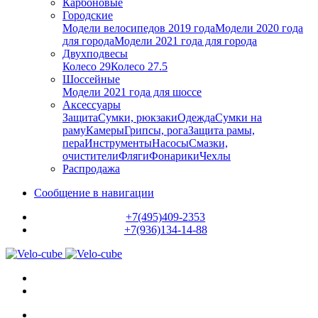
Карбоновые
Городские
Модели велосипедов 2019 года
Модели 2020 года
для города
Модели 2021 года для города
Двухподвесы
Колесо 29
Колесо 27.5
Шоссейные
Модели 2021 года для шоссе
Аксессуары
Защита
Сумки, рюкзаки
Одежда
Сумки на
раму
Камеры
Грипсы, рога
Защита рамы,
пера
Инструменты
Насосы
Смазки,
очистители
Фляги
Фонарики
Чехлы
Распродажа
Сообщение в навигации
+7(495)409-2353
+7(936)134-14-88