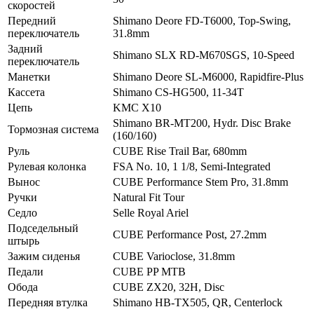
скоростей
Передний
Shimano Deore FD-T6000, Top-Swing,
переключатель
31.8mm
Задний
Shimano SLX RD-M670SGS, 10-Speed
переключатель
Манетки
Shimano Deore SL-M6000, Rapidfire-Plus
Кассета
Shimano CS-HG500, 11-34T
Цепь
KMC X10
Shimano BR-MT200, Hydr. Disc Brake
Тормозная система
(160/160)
Руль
CUBE Rise Trail Bar, 680mm
Рулевая колонка
FSA No. 10, 1 1/8, Semi-Integrated
Вынос
CUBE Performance Stem Pro, 31.8mm
Ручки
Natural Fit Tour
Седло
Selle Royal Ariel
Подседельный
CUBE Performance Post, 27.2mm
штырь
Зажим сиденья
CUBE Varioclose, 31.8mm
Педали
CUBE PP MTB
Обода
CUBE ZX20, 32H, Disc
Передняя втулка
Shimano HB-TX505, QR, Centerlock