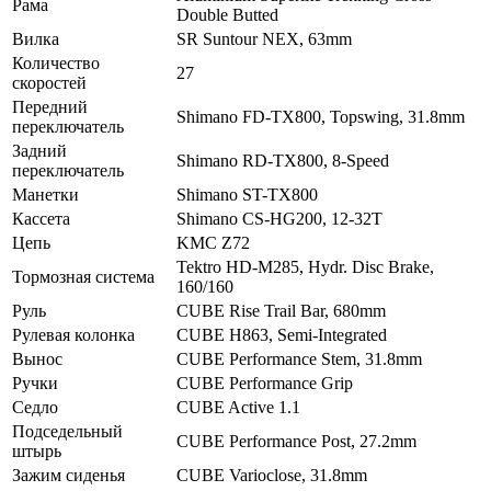
Рама
Double Butted
Вилка
SR Suntour NEX, 63mm
Количество
27
скоростей
Передний
Shimano FD-TX800, Topswing, 31.8mm
переключатель
Задний
Shimano RD-TX800, 8-Speed
переключатель
Манетки
Shimano ST-TX800
Кассета
Shimano CS-HG200, 12-32T
Цепь
KMC Z72
Tektro HD-M285, Hydr. Disc Brake,
Тормозная система
160/160
Руль
CUBE Rise Trail Bar, 680mm
Рулевая колонка
CUBE H863, Semi-Integrated
Вынос
CUBE Performance Stem, 31.8mm
Ручки
CUBE Performance Grip
Седло
CUBE Active 1.1
Подседельный
CUBE Performance Post, 27.2mm
штырь
Зажим сиденья
CUBE Varioclose, 31.8mm