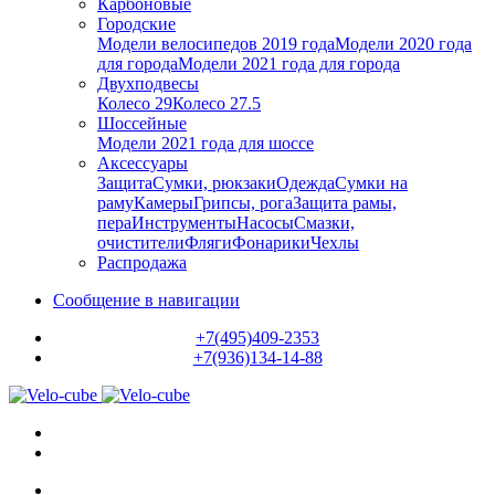
Карбоновые
Городские
Модели велосипедов 2019 года
Модели 2020 года
для города
Модели 2021 года для города
Двухподвесы
Колесо 29
Колесо 27.5
Шоссейные
Модели 2021 года для шоссе
Аксессуары
Защита
Сумки, рюкзаки
Одежда
Сумки на
раму
Камеры
Грипсы, рога
Защита рамы,
пера
Инструменты
Насосы
Смазки,
очистители
Фляги
Фонарики
Чехлы
Распродажа
Сообщение в навигации
+7(495)409-2353
+7(936)134-14-88