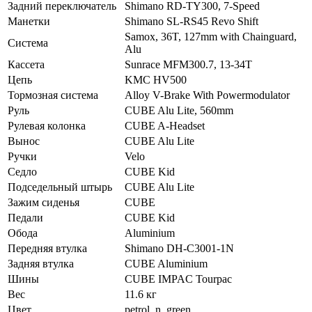
Задний переключатель
Shimano RD-TY300, 7-Speed
Манетки
Shimano SL-RS45 Revo Shift
Samox, 36T, 127mm with Chainguard,
Система
Alu
Кассета
Sunrace MFM300.7, 13-34T
Цепь
KMC HV500
Тормозная система
Alloy V-Brake With Powermodulator
Руль
CUBE Alu Lite, 560mm
Рулевая колонка
CUBE A-Headset
Вынос
CUBE Alu Lite
Ручки
Velo
Седло
CUBE Kid
Подседельный штырь
CUBE Alu Lite
Зажим сиденья
CUBE
Педали
CUBE Kid
Обода
Aluminium
Передняя втулка
Shimano DH-C3001-1N
Задняя втулка
CUBE Aluminium
Шины
CUBE IMPAC Tourpac
Вес
11.6 кг
Цвет
petrol_n_green