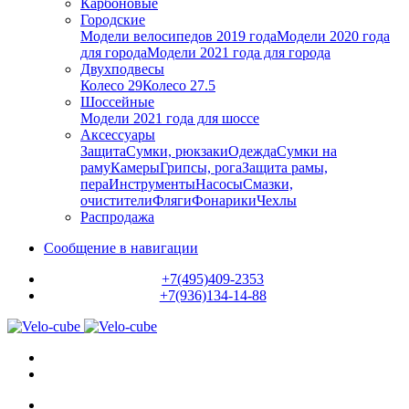
Карбоновые
Городские
Модели велосипедов 2019 года
Модели 2020 года
для города
Модели 2021 года для города
Двухподвесы
Колесо 29
Колесо 27.5
Шоссейные
Модели 2021 года для шоссе
Аксессуары
Защита
Сумки, рюкзаки
Одежда
Сумки на
раму
Камеры
Грипсы, рога
Защита рамы,
пера
Инструменты
Насосы
Смазки,
очистители
Фляги
Фонарики
Чехлы
Распродажа
Сообщение в навигации
+7(495)409-2353
+7(936)134-14-88