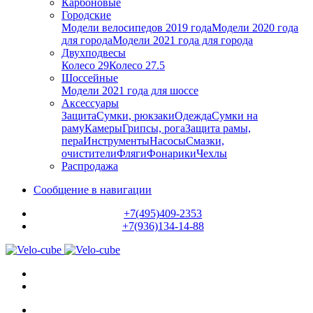
Карбоновые
Городские
Модели велосипедов 2019 года
Модели 2020 года
для города
Модели 2021 года для города
Двухподвесы
Колесо 29
Колесо 27.5
Шоссейные
Модели 2021 года для шоссе
Аксессуары
Защита
Сумки, рюкзаки
Одежда
Сумки на
раму
Камеры
Грипсы, рога
Защита рамы,
пера
Инструменты
Насосы
Смазки,
очистители
Фляги
Фонарики
Чехлы
Распродажа
Сообщение в навигации
+7(495)409-2353
+7(936)134-14-88