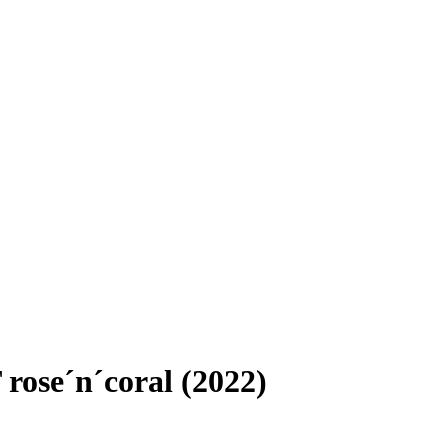
ose´n´coral (2022)