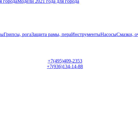
я города
Модели 2021 года для города
ры
Грипсы, рога
Защита рамы, пера
Инструменты
Насосы
Смазки, о
+7(495)409-2353
+7(936)134-14-88