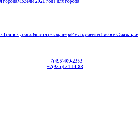
я города
Модели 2021 года для города
ры
Грипсы, рога
Защита рамы, пера
Инструменты
Насосы
Смазки, о
+7(495)409-2353
+7(936)134-14-88